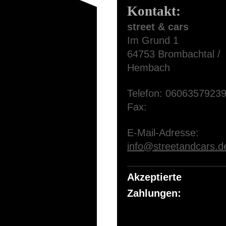
Kontakt:
street & cars
Im Grund
1
64753
Brombachtal /
Hembach
Telefon:
0606357923
Fax:
E-Mail-Adresse:
info@streetandcars.d
Akzeptierte
Zahlungen: