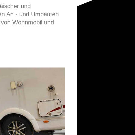
äischer und
nen An - und Umbauten
n von Wohnmobil und