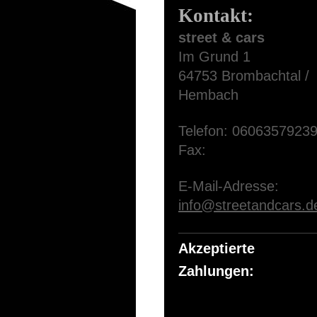
Kontakt:
street & cars
Im Grund
1
64753
Brombachtal /
Hembach
Telefon:
0606357923
Fax:
E-Mail-Adresse:
info@streetandcars.d
Akzeptierte
Zahlungen: