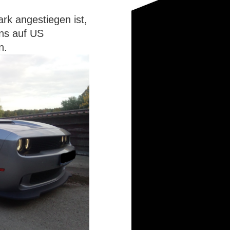
ark angestiegen ist,
ns auf US
n.