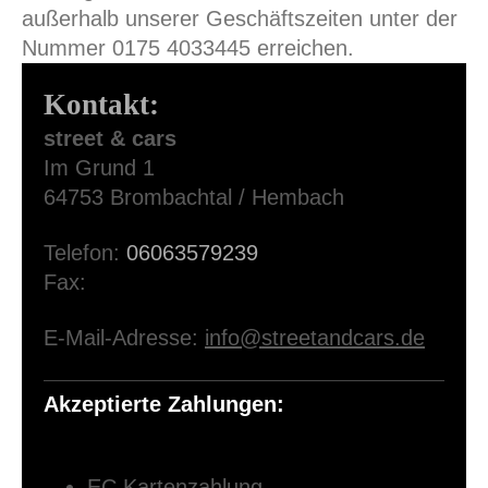
außerhalb unserer Geschäftszeiten unter der
Nummer 0175 4033445 erreichen.
Kontakt:
street & cars
Im Grund
1
64753
Brombachtal / Hembach
Telefon:
06063579239
Fax:
E-Mail-Adresse:
info@streetandcars.de
Akzeptierte Zahlungen:
EC Kartenzahlung